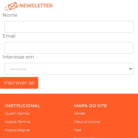
NEWSLETTER
Nome
Email
Interesse em
Inscrever-se
INSTITUCIONAL
MAPA DO SITE
Quem Somos
Vender
Nossos Termos
Meus anúncios
Nossas Regras
Fipe