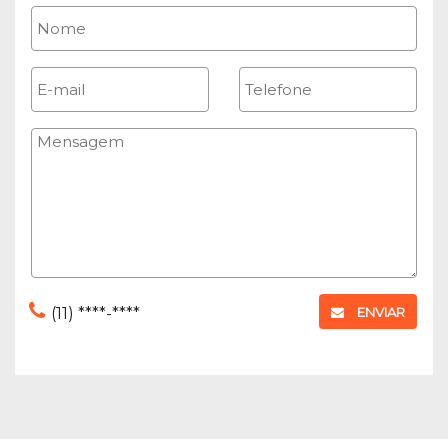
(11) ****-****
ENVIAR